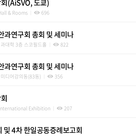
(AiSVO, 도쿄)
all & Rooms
696
의안과연구회 총회 및 세미나
과대학 3층 스코필드홀
822
의안과연구회 총회 및 세미나
미디어강의동(83동)
356
학회
ternational Exhibition
207
회 및 4차 한일공동증례보고회