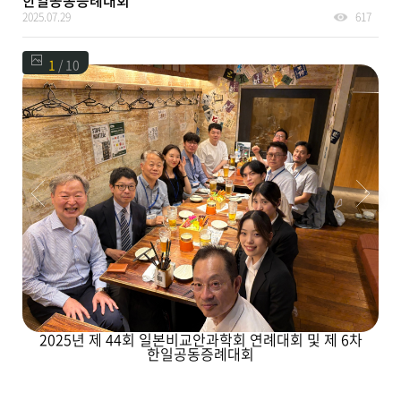
한일공동증례대회
2025.07.29
617
1
/ 10
2025년 제 44회 일본비교안과학회 연례대회 및 제 6차
한일공동증례대회